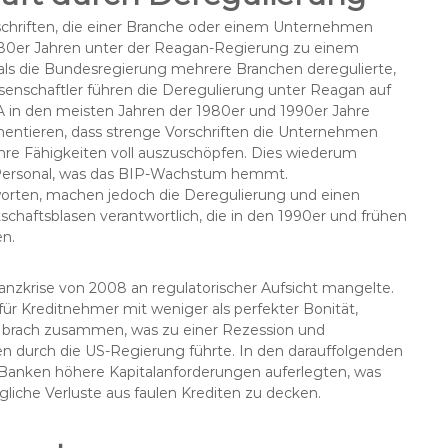
schriften, die einer Branche oder einem Unternehmen
980er Jahren unter der Reagan-Regierung zu einem
 als die Bundesregierung mehrere Branchen deregulierte,
issenschaftler führen die Deregulierung unter Reagan auf
A in den meisten Jahren der 1980er und 1990er Jahre
entieren, dass strenge Vorschriften die Unternehmen
ihre Fähigkeiten voll auszuschöpfen. Dies wiederum
n Personal, was das BIP-Wachstum hemmt.
worten, machen jedoch die Deregulierung und einen
tschaftsblasen verantwortlich, die in den 1990er und frühen
en.
anzkrise von 2008 an regulatorischer Aufsicht mangelte.
ür Kreditnehmer mit weniger als perfekter Bonität,
 brach zusammen, was zu einer Rezession und
 durch die US-Regierung führte. In den darauffolgenden
 Banken höhere Kapitalanforderungen auferlegten, was
liche Verluste aus faulen Krediten zu decken.