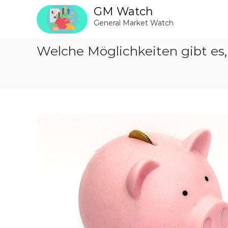
Z
GM Watch
u
General Market Watch
m
I
n
Welche Möglichkeiten gibt es
h
a
l
t
s
p
r
i
n
g
e
n