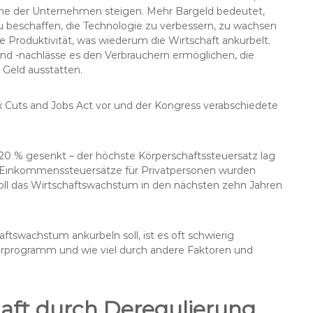
ne der Unternehmen steigen. Mehr Bargeld bedeutet,
u beschaffen, die Technologie zu verbessern, zu wachsen
 Produktivität, was wiederum die Wirtschaft ankurbelt.
d -nachlässe es den Verbrauchern ermöglichen, die
 Geld ausstatten.
x Cuts and Jobs Act vor und der Kongress verabschiedete
20 % gesenkt – der höchste Körperschaftssteuersatz lag
 Einkommenssteuersätze für Privatpersonen wurden
 soll das Wirtschaftswachstum in den nächsten zehn Jahren
tswachstum ankurbeln soll, ist es oft schwierig
turprogramm und wie viel durch andere Faktoren und
haft durch Deregulierung