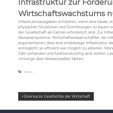
Infrastruktur zur Förder
Wirtschaftswachstums n
Infrastrukturausgaben entstehen, wenn eine lokale, st
physischen Strukturen und Einrichtungen zu bauen od
der Gesellschaft als Ganzes erforderlich sind. Zur Inf
Abwassersysteme. Wirtschaftswissenschaftler, die Inf
argumentieren, dass eine erstklassige Infrastruktur d
ermöglicht, so effizient wie möglich zu arbeiten. We
Zahl vorhanden und funktionstüchtig sind, stehen L
Umwege über Wasserstraßen fahren.
News
B
Eine kurze Geschichte der Wirtschaft
e