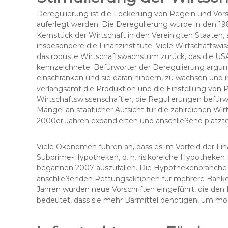
Deregulierung ist die Lockerung von Regeln und Vor
auferlegt werden. Die Deregulierung wurde in den 1
Kernstück der Wirtschaft in den Vereinigten Staaten,
insbesondere die Finanzinstitute. Viele Wirtschaftsw
das robuste Wirtschaftswachstum zurück, das die US
kennzeichnete. Befürworter der Deregulierung argum
einschränken und sie daran hindern, zu wachsen und 
verlangsamt die Produktion und die Einstellung vo
Wirtschaftswissenschaftler, die Regulierungen befür
Mangel an staatlicher Aufsicht für die zahlreichen Wir
2000er Jahren expandierten und anschließend platzt
Viele Ökonomen führen an, dass es im Vorfeld der Fin
Subprime-Hypotheken, d. h. risikoreiche Hypotheken f
begannen 2007 auszufallen. Die Hypothekenbranche
anschließenden Rettungsaktionen für mehrere Banken
Jahren wurden neue Vorschriften eingeführt, die den
bedeutet, dass sie mehr Barmittel benötigen, um mög