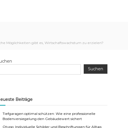
he Möglichkeiten gibt es, Wirtschaftswachstum zu erzielen?
uchen
Suchen
eueste Beiträge
Tiefgaragen optimal schützen: Wie eine professionelle
Bodenversiegelung den Gebäudewert sichert
Otypo: Individuelle Schilder und Beschriftungen für Alltag,