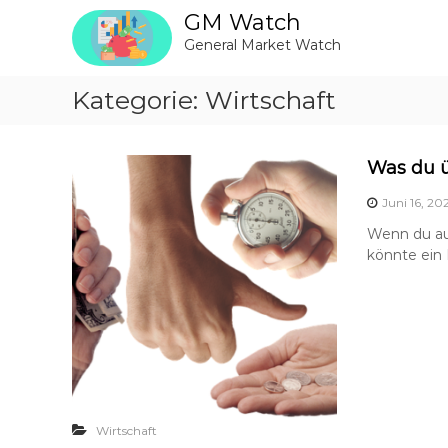
Z
GM Watch
u
General Market Watch
m
I
n
Kategorie:
Wirtschaft
h
a
l
Was du ü
t
s
Juni 16, 20
p
Wenn du auf
r
könnte ein 
i
n
g
e
n
Wirtschaft