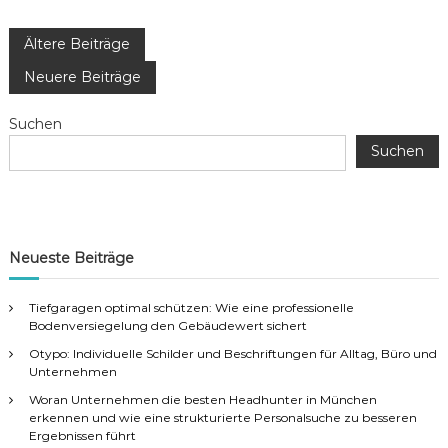
B
Ältere Beiträge
Neuere Beiträge
e
Suchen
i
Suchen
t
r
Neueste Beiträge
a
Tiefgaragen optimal schützen: Wie eine professionelle
g
Bodenversiegelung den Gebäudewert sichert
s
Otypo: Individuelle Schilder und Beschriftungen für Alltag, Büro und
Unternehmen
n
Woran Unternehmen die besten Headhunter in München
erkennen und wie eine strukturierte Personalsuche zu besseren
Ergebnissen führt