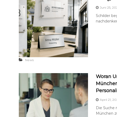
Juni 25, 20
Schilder be
nachdenken
News
Woran U
München 
Personal
April 21, 2
Die Suche n
München zu