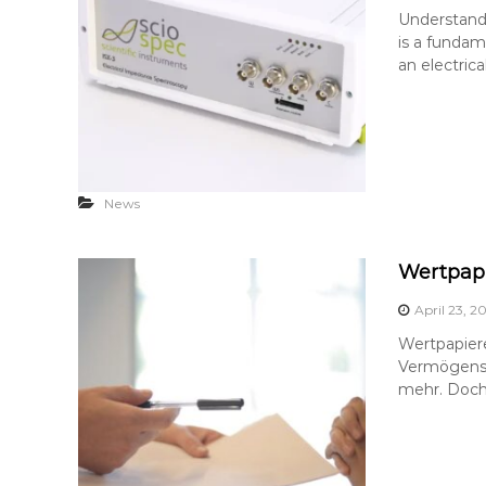
Understand
is a fundam
an electrical
News
Wertpapi
April 23, 2
Wertpapiere
Vermögensst
mehr. Doch