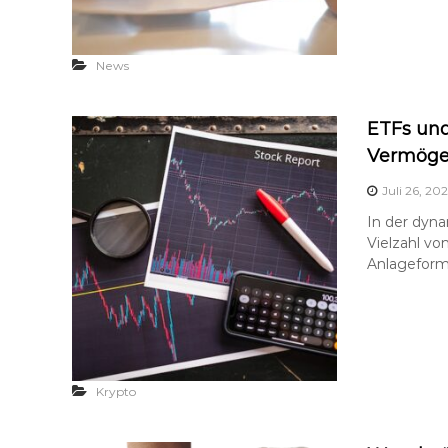
News
ETFs un
Vermöge
Juli 26, 20
In der dyn
Vielzahl vo
Anlageform
Krypto